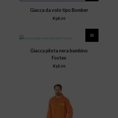
ha
più
Giacca da volo tipo Bomber
varianti.
€
98,00
Le
Questo
opzioni
prodotto
possono
ha
essere
più
Giacca pilota nera bambino
scelte
varianti.
Fostex
nella
Le
pagina
€
56,00
opzioni
del
possono
prodotto
essere
scelte
nella
pagina
del