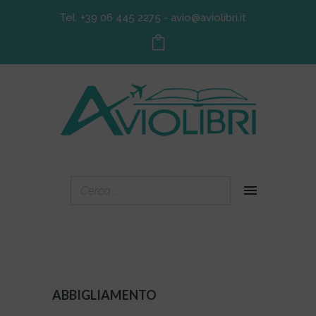
Tel. +39 06 445 2275
-
avio@aviolibri.it
ABBIGLIAMENTO