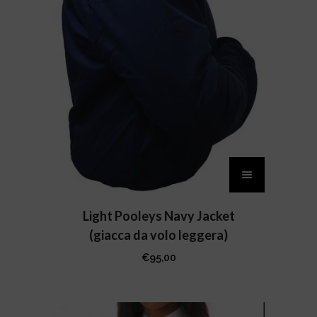
Questo
prodotto
ha
più
Light Pooleys Navy Jacket
varianti.
(giacca da volo leggera)
Le
€
95,00
opzioni
possono
essere