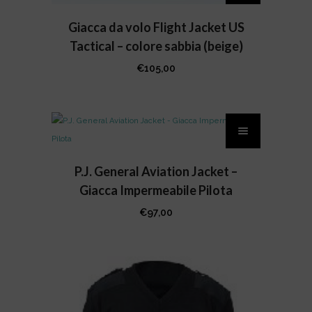
ha
più
Giacca da volo Flight Jacket US
varianti.
Tactical – colore sabbia (beige)
Le
€
105,00
opzioni
possono
Questo
essere
prodotto
scelte
ha
nella
più
P.J. General Aviation Jacket –
pagina
varianti.
del
Giacca Impermeabile Pilota
Le
prodotto
€
97,00
opzioni
possono
essere
scelte
nella