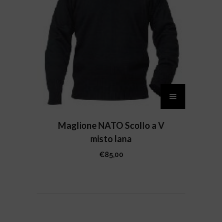
pagina
del
prodotto
Questo
prodotto
ha
più
Maglione NATO Scollo a V
varianti.
misto lana
Le
€
85,00
opzioni
possono
essere
scelte
nella