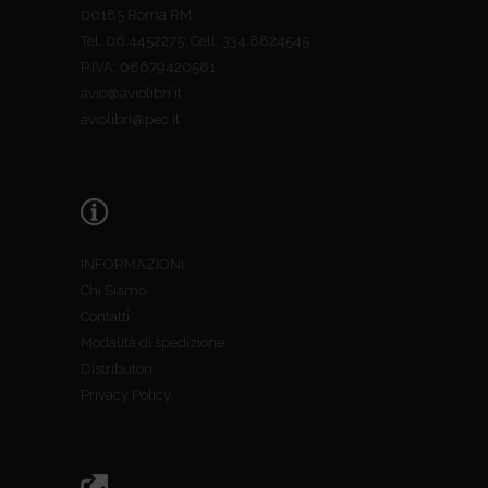
00185 Roma RM
Tel. 06.4452275; Cell. 334.8824545
P.IVA: 08679420581
avio@aviolibri.it
aviolibri@pec.it
INFORMAZIONI
Chi Siamo
Contatti
Modalità di spedizione
Distributori
Privacy Policy