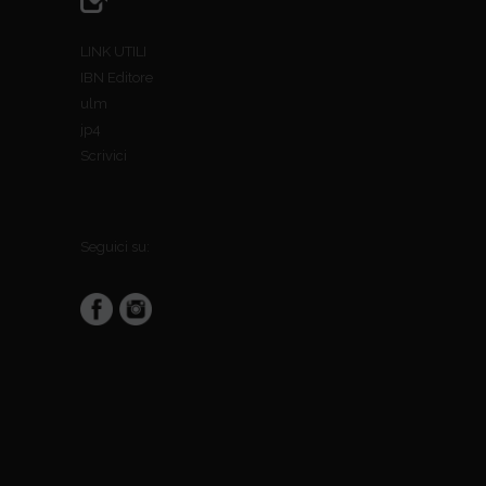
LINK UTILI
IBN Editore
ulm
jp4
Scrivici
Seguici su: