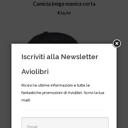
più
Camicia beige manica corta
nella
varianti.
pagina
€
25,00
Le
del
opzioni
prodotto
possono
essere
scelte
nella
Iscriviti alla Newsletter
pagina
del
Aviolibri
prodotto
Ricevi le ultime informazioni e tutte le
Questo
fantastiche promozioni di Aviolibri. Scrivi la tua
prodotto
mail!
ha
più
Pilot Caps Microfibre –
varianti.
Cappellino microfibra blu/nero
Le
€
16,00