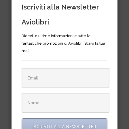
Iscriviti alla Newsletter
PRODOTTI CORRELATI
Aviolibri
Ricevi le ultime informazioni e tutte le
fantastiche promozioni di Aviolibri. Scrivi la tua
mail!
Questo
prodotto
ha
più
Gradi pilota civile 2 strisce
varianti.
(paio)
ISCRIVITI ALLA NEWSLETTER