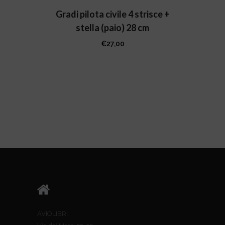
prodotto
Gradi pilota civile 4 strisce +
stella (paio) 28 cm
€
27,00
AVIOLIBRI