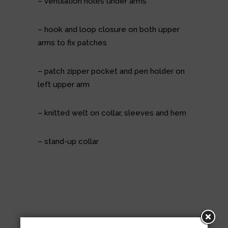
– ventilation holes under arms
– hook and loop closure on both upper
arms to fix patches
– patch zipper pocket and pen holder on
left upper arm
– knitted welt on collar, sleeves and hem
– stand-up collar