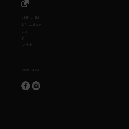
LINK UTILI
IBN Editore
ulm
jp4
Scrivici
Seguici su: