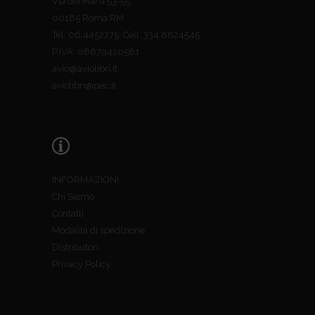
Via dei Marsi 53-55
00185 Roma RM
Tel. 06.4452275; Cell. 334.8824545
P.IVA: 08679420581
avio@aviolibri.it
aviolibri@pec.it
INFORMAZIONI
Chi Siamo
Contatti
Modalità di spedizione
Distributori
Privacy Policy