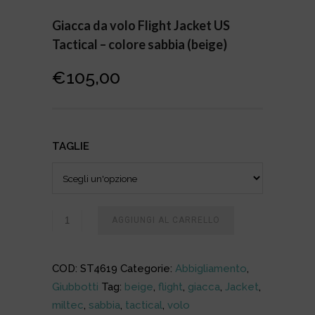
Giacca da volo Flight Jacket US
Tactical – colore sabbia (beige)
€
105,00
TAGLIE
AGGIUNGI AL CARRELLO
COD:
ST4619
Categorie:
Abbigliamento
,
Giubbotti
Tag:
beige
,
flight
,
giacca
,
Jacket
,
miltec
,
sabbia
,
tactical
,
volo