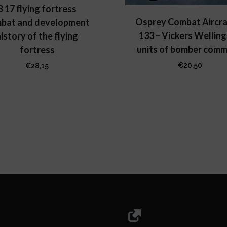
B 17 flying fortress
Osprey Combat Aircraf
bat and development
133 – Vickers Wellin
istory of the flying
units of bomber com
fortress
€
20,50
€
28,15