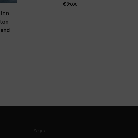
€
83,00
t n.
gton
mand
Seguici su: