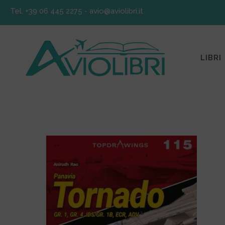
Tel. +39 06 445 2275
-
avio@aviolibri.it
LIBRI