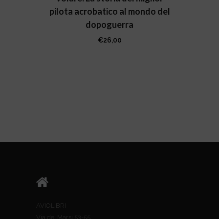
pilota acrobatico al mondo del
dopoguerra
€
26,00
AVIOLIBRI
Via dei Marsi 53-55