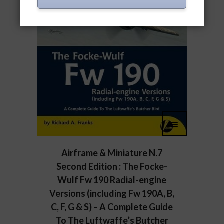
Airframe & Miniature N.7
Second Edition : The Focke-
Wulf Fw 190 Radial-engine
Versions (including Fw 190A, B,
C, F, G & S) – A Complete Guide
To The Luftwaffe’s Butcher