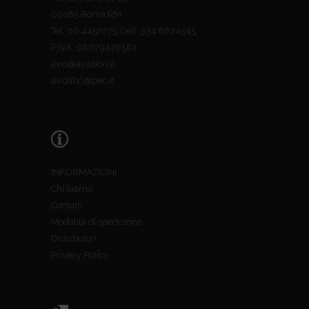
00185 Roma RM
Tel. 06.4452275; Cell. 334.8824545
P.IVA: 08679420581
avio@aviolibri.it
aviolibri@pec.it
INFORMAZIONI
Chi Siamo
Contatti
Modalità di spedizione
Distributori
Privacy Policy