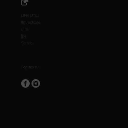
LINK UTILI
IBN Editore
ulm
jp4
Scrivici
Seguici su: