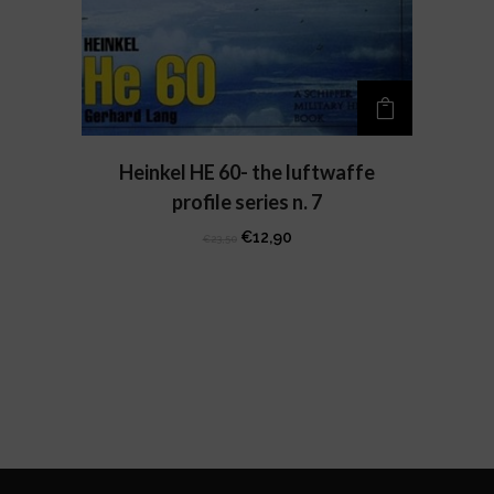
Heinkel HE 60- the luftwaffe
profile series n. 7
Il
Il
€
12,90
€
23,50
prezzo
prezzo
originale
attuale
era:
è:
€23,50.
€12,90.