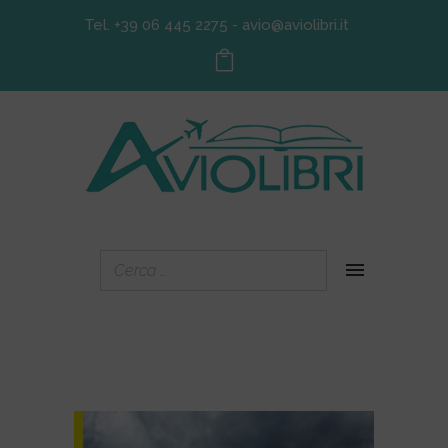
Tel. +39 06 445 2275
-
avio@aviolibri.it