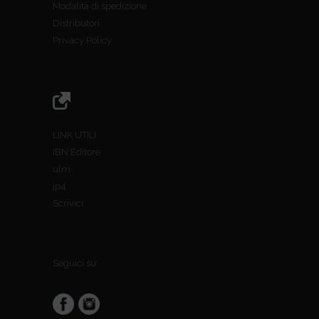
Modalità di spedizione
Distributori
Privacy Policy
LINK UTILI
IBN Editore
ulm
jp4
Scrivici
Seguici su: