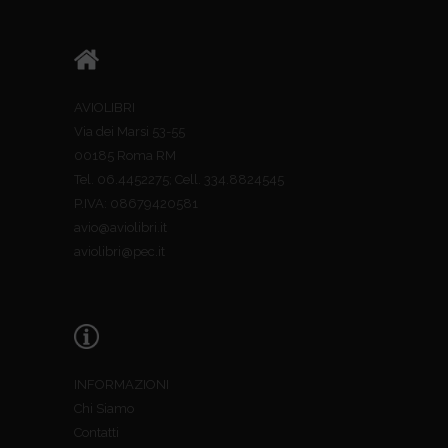
AVIOLIBRI
Via dei Marsi 53-55
00185 Roma RM
Tel. 06.4452275; Cell. 334.8824545
P.IVA: 08679420581
avio@aviolibri.it
aviolibri@pec.it
INFORMAZIONI
Chi Siamo
Contatti