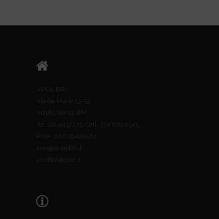
AVIOLIBRI
Via dei Marsi 53-55
00185 Roma RM
Tel. 06.4452275; Cell. 334.8824545
P.IVA: 08679420581
avio@aviolibri.it
aviolibri@pec.it