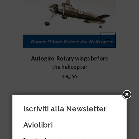
Autogiro. Rotary wings before
the helicopter
€
83,00
Iscriviti alla Newsletter
Aviolibri