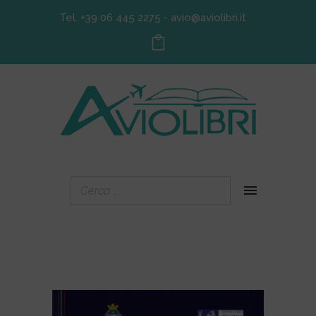
Tel. +39 06 445 2275
-
avio@aviolibri.it