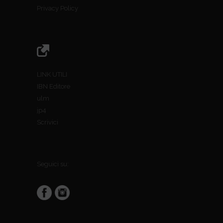
Privacy Policy
LINK UTILI
IBN Editore
ulm
jp4
Scrivici
Seguici su: