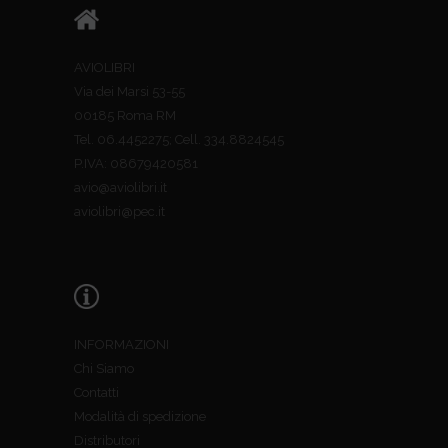
AVIOLIBRI
Via dei Marsi 53-55
00185 Roma RM
Tel. 06.4452275; Cell. 334.8824545
P.IVA: 08679420581
avio@aviolibri.it
aviolibri@pec.it
INFORMAZIONI
Chi Siamo
Contatti
Modalità di spedizione
Distributori