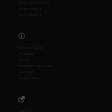
P.IVA: 08679420581
avio@aviolibri.it
aviolibri@pec.it
INFORMAZIONI
Chi Siamo
Contatti
Modalità di spedizione
Distributori
Privacy Policy
LINK UTILI