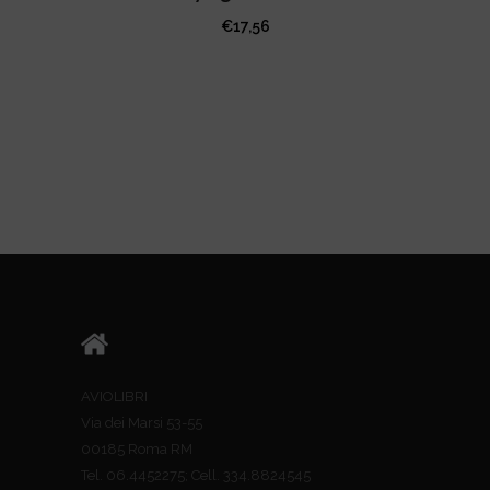
€
17,56
AVIOLIBRI
Via dei Marsi 53-55
00185 Roma RM
Tel. 06.4452275; Cell. 334.8824545