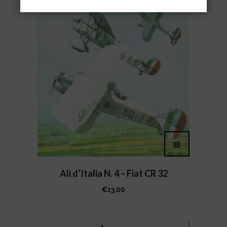
Ali d’Italia N. 4 – Fiat CR 32
€
13,00