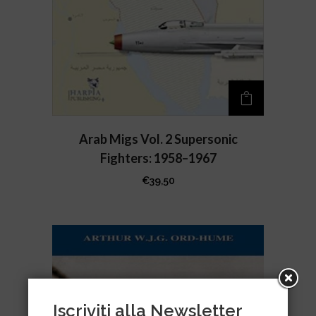
Arab Migs Vol. 2 Supersonic
Fighters: 1958–1967
€
39,50
Iscriviti alla Newsletter