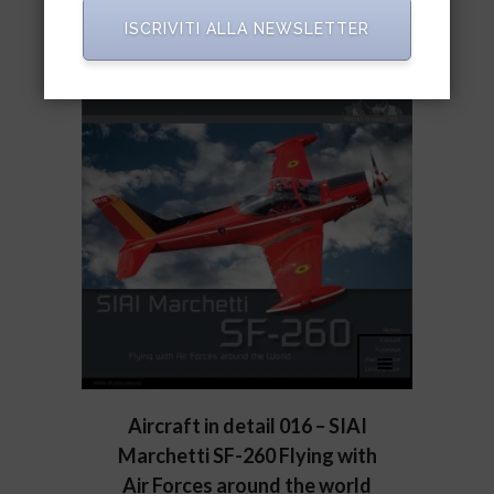
ISCRIVITI ALLA NEWSLETTER
Aircraft in detail 016 – SIAI
Marchetti SF-260 Flying with
Air Forces around the world