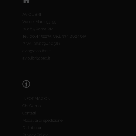
AVIOLIBRI
Via dei Marsi 53-55
00185 Roma RM
Tel. 06.4452275; Cell. 334.8824545
P.IVA: 08679420581
avio@aviolibri.it
aviolibri@pec.it
INFORMAZIONI
Chi Siamo
Contatti
Modalità di spedizione
Distributori
Privacy Policy