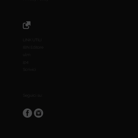
LINK UTILI
IBN Editore
ulm
jp4
Scrivici
Seguici su: