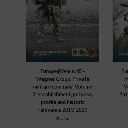
Europe@War n.45 –
Eu
Wagner Group. Private
M
military company. Volume
V
2: establishment, purpose,
fut
profile and historic
relevance 2013-2023
€
27,00