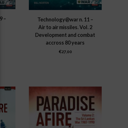
9 –
Technology@war n. 11 –
Air to air missiles. Vol. 2
Development and combat
accross 80 years
€
27,00