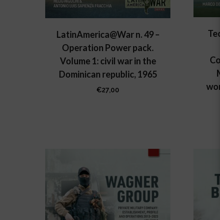
Te
LatinAmerica@War n. 49 –
Operation Power pack.
Co
Volume 1: civil war in the
Dominican republic, 1965
wor
€
27,00