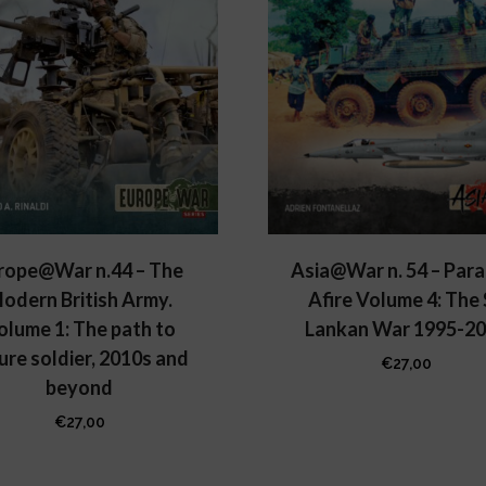
rope@War n.44 – The
Asia@War n. 54 – Para
odern British Army.
Afire Volume 4: The 
olume 1: The path to
Lankan War 1995-2
ure soldier, 2010s and
€
27,00
beyond
€
27,00