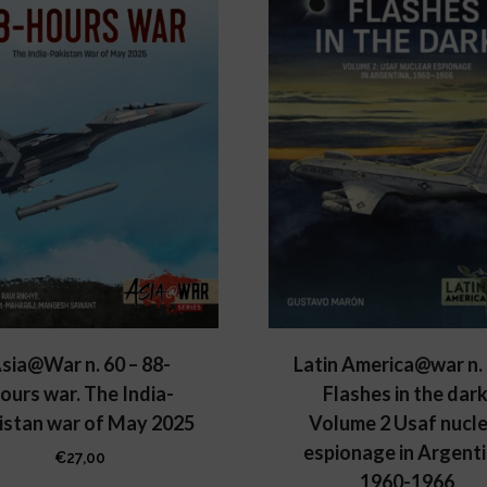
sia@War n. 60 – 88-
Latin America@war n. 
ours war. The India-
Flashes in the dark
istan war of May 2025
Volume 2 Usaf nucl
espionage in Argenti
€
27,00
1960-1966