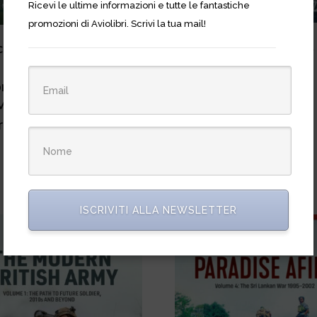
Ricevi le ultime informazioni e tutte le fantastiche
promozioni di Aviolibri. Scrivi la tua mail!
Technology@War n. 
chnology@War n.14 –
Whisket-Class
The Bazzocchi
Submarines
nnection. Aermacchi
MB.326 & MB.339 in
€
27,00
ldwide service, 1961-
today
€
27,00
ISCRIVITI ALLA NEWSLETTER