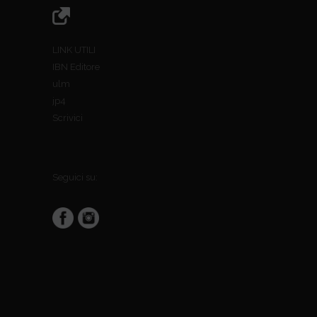
LINK UTILI
IBN Editore
ulm
jp4
Scrivici
Seguici su: