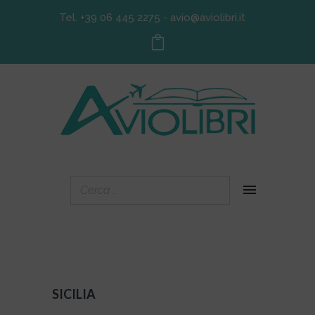
Tel. +39 06 445 2275
-
avio@aviolibri.it
SICILIA