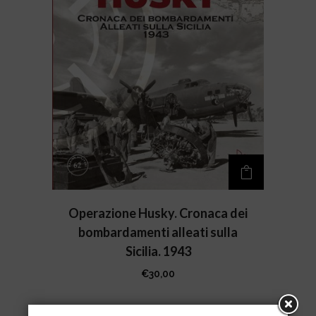
Operazione Husky. Cronaca dei
bombardamenti alleati sulla
Sicilia. 1943
€
30,00