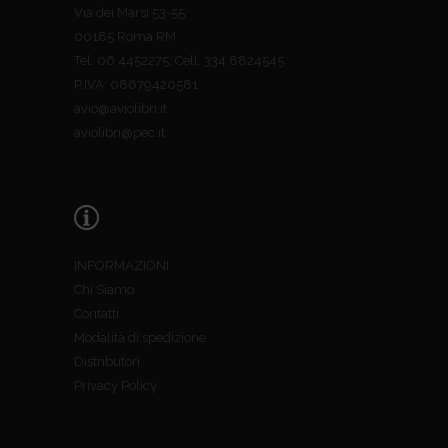
Via dei Marsi 53-55
00185 Roma RM
Tel. 06.4452275; Cell. 334.8824545
P.IVA: 08679420581
avio@aviolibri.it
aviolibri@pec.it
INFORMAZIONI
Chi Siamo
Contatti
Modalità di spedizione
Distributori
Privacy Policy