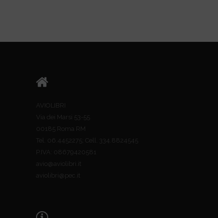
AVIOLIBRI
Via dei Marsi 53-55
00185 Roma RM
Tel. 06.4452275; Cell. 334.8824545
P.IVA: 08679420581
avio@aviolibri.it
aviolibri@pec.it