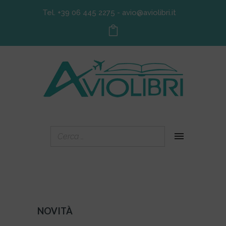
Tel. +39 06 445 2275
-
avio@aviolibri.it
NOVITÀ