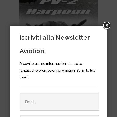
Iscriviti alla Newsletter
Aviolibri
Ricevi le ultime informazioni e tutte le
PV-2 Harpoon
fantastiche promozioni di Aviolibri. Scrivi la tua
mail!
€
20,00