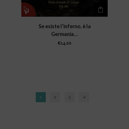
Se esiste l’inferno, è la
Germania…
€
14,00
1
2
3
→