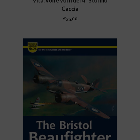
Vita, voli e volti del 4° Stormo
Caccia
€
35,00