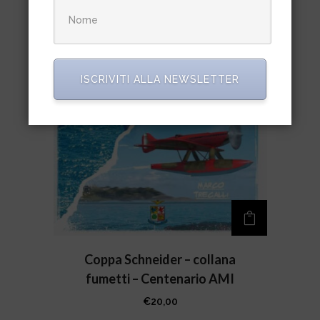
ISCRIVITI ALLA NEWSLETTER
Coppa Schneider – collana
fumetti – Centenario AMI
€
20,00