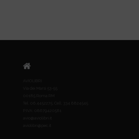
AVIOLIBRI
Via dei Marsi 53-55
00185 Roma RM
Tel. 06.4452275; Cell. 334.8824545
P.IVA: 08679420581
avio@aviolibri.it
aviolibri@pec.it