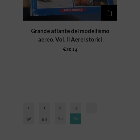
Grande atlante del modellismo
aereo. Vol. II Aerei storici
€
20,14
←
1
2
3
…
58
59
60
61