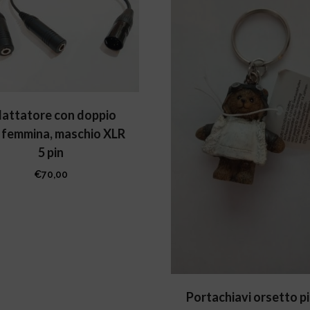
attatore con doppio
k femmina, maschio XLR
5 pin
€
70,00
Portachiavi orsetto p