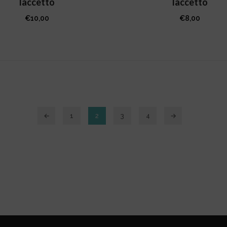
laccetto
laccetto
€
10,00
€
8,00
←
1
2
3
4
→