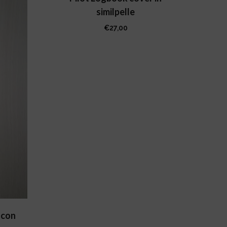
similpelle
€
27,00
 con