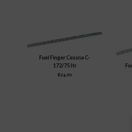
Fuel Finger Cessna C-
Fu
172/75 ltr
€
24,00