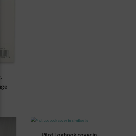
-
uge
Pilot Logbook cover in