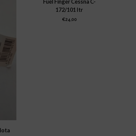
Fuel Finger Cessna C-
172/101 ltr
€
24,00
ilota