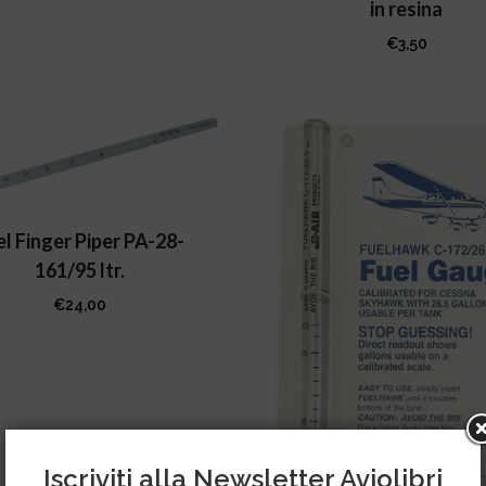
in resina
€
3,50
el Finger Piper PA-28-
161/95 ltr.
€
24,00
Iscriviti alla Newsletter Aviolibri