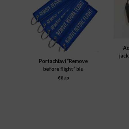
Ad
jac
Portachiavi “Remove
before flight” blu
€
8,50