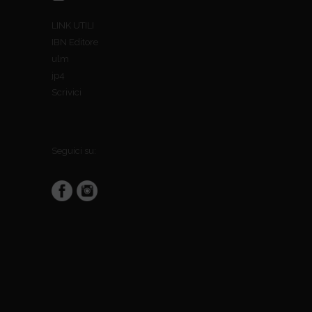
LINK UTILI
IBN Editore
ulm
jp4
Scrivici
Seguici su: