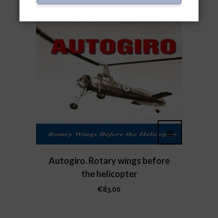
Autogiro. Rotary wings before
the helicopter
€
83,00