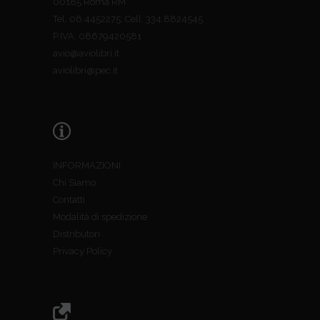
00185 Roma RM
Tel. 06.4452275; Cell. 334.8824545
P.IVA: 08679420581
avio@aviolibri.it
aviolibri@pec.it
INFORMAZIONI
Chi Siamo
Contatti
Modalità di spedizione
Distributori
Privacy Policy