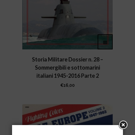
Storia Militare Dossier n. 28 –
Sommergibili e sottomarini
italiani 1945-2016 Parte 2
€
16,00