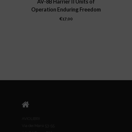
AV-8B Harrier II Units of
Operation Enduring Freedom
€
17,00
AVIOLIBRI
Via dei Marsi 53-55