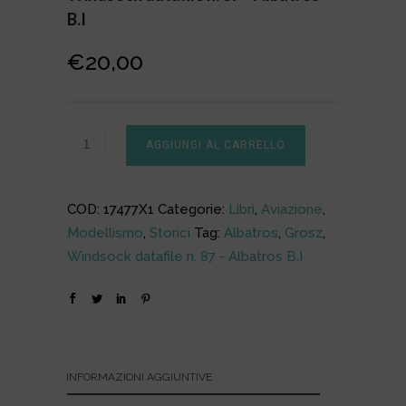
B.I
€
20,00
AGGIUNGI AL CARRELLO
COD:
17477X1
Categorie:
Libri
,
Aviazione
,
Modellismo
,
Storici
Tag:
Albatros
,
Grosz
,
Windsock datafile n. 87 - Albatros B.I
INFORMAZIONI AGGIUNTIVE