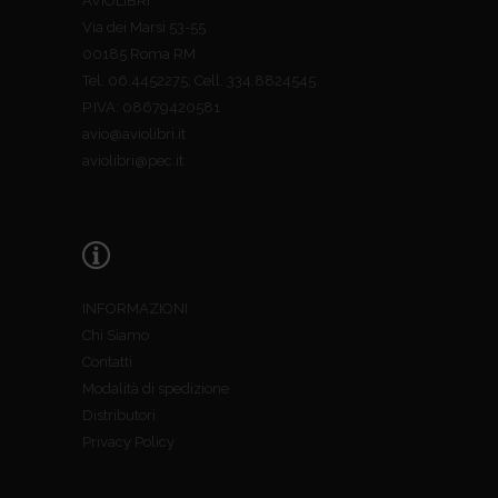
AVIOLIBRI
Via dei Marsi 53-55
00185 Roma RM
Tel. 06.4452275; Cell. 334.8824545
P.IVA: 08679420581
avio@aviolibri.it
aviolibri@pec.it
INFORMAZIONI
Chi Siamo
Contatti
Modalità di spedizione
Distributori
Privacy Policy