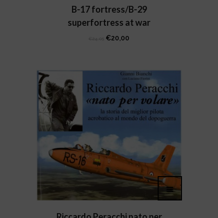
B-17 fortress/B-29
superfortress at war
Il
Il
€
20,00
€
24,05
prezzo
prezzo
originale
attuale
era:
è:
€24,05.
€20,00.
Riccardo Peracchi nato per