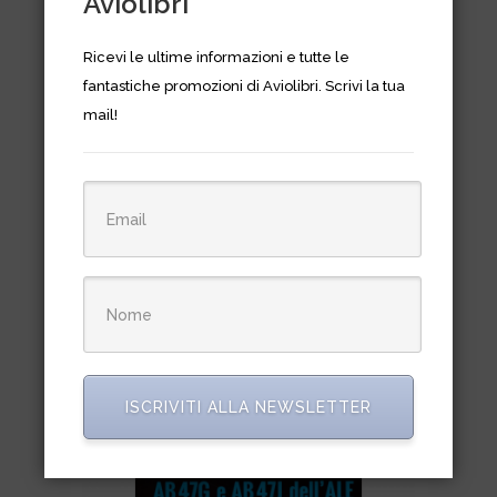
Aviolibri
Ricevi le ultime informazioni e tutte le
fantastiche promozioni di Aviolibri. Scrivi la tua
mail!
Osprey Combat Aircraft n. 104 –
AV-8B Harrier II Units of
Operation Enduring Freedom
€
17,00
ISCRIVITI ALLA NEWSLETTER