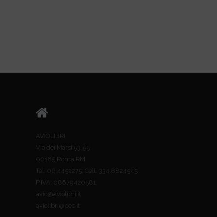
AVIOLIBRI
Via dei Marsi 53-55
00185 Roma RM
Tel. 06.4452275; Cell. 334.8824545
P.IVA: 08679420581
avio@aviolibri.it
aviolibri@pec.it