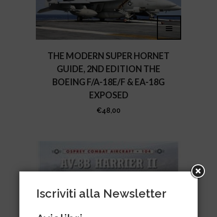
THE MODERN SUPER HORNET
GUIDE, 2ND EDITION THE
BOEING F/A-18E/F & EA-18G
EXPOSED
€
48,00
Iscriviti alla Newsletter