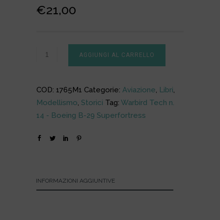
Il
Il
€
21,00
prezzo
prezzo
originale
attuale
era:
è:
AGGIUNGI AL CARRELLO
€25,00.
€21,00.
COD:
1765M1
Categorie:
Aviazione
,
Libri
,
Modellismo
,
Storici
Tag:
Warbird Tech n.
14 - Boeing B-29 Superfortress
INFORMAZIONI AGGIUNTIVE