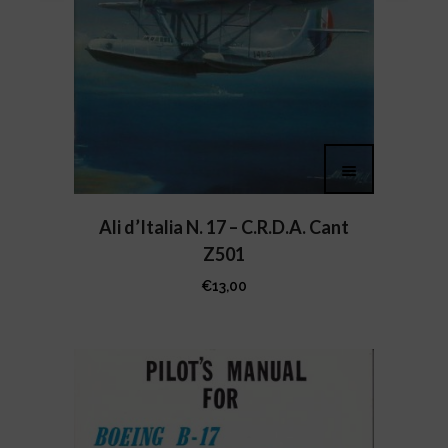
Ali d’Italia N. 17 – C.R.D.A. Cant
Z501
€
13,00