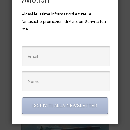
Aviolibri
Ricevi le ultime informazioni e tutte le
fantastiche promozioni di Aviolibri. Scrivi la tua
B-17 fortress/B-29
mail!
superfortress at war
Il
Il
€
20,00
€
24,05
prezzo
prezzo
originale
attuale
era:
è:
€24,05.
€20,00.
ISCRIVITI ALLA NEWSLETTER