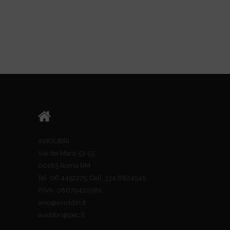
AVIOLIBRI
Via dei Marsi 53-55
00185 Roma RM
Tel. 06.4452275; Cell. 334.8824545
P.IVA: 08679420581
avio@aviolibri.it
aviolibri@pec.it