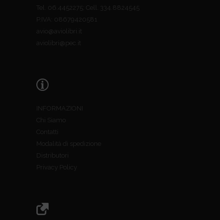
Tel. 06.4452275; Cell. 334.8824545
P.IVA: 08679420581
avio@aviolibri.it
aviolibri@pec.it
INFORMAZIONI
Chi Siamo
Contatti
Modalità di spedizione
Distributori
Privacy Policy