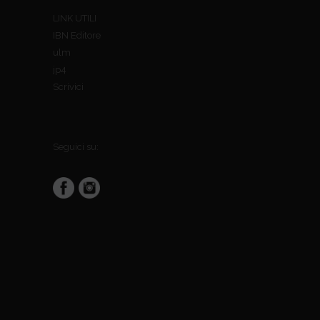
LINK UTILI
IBN Editore
ulm
jp4
Scrivici
Seguici su: