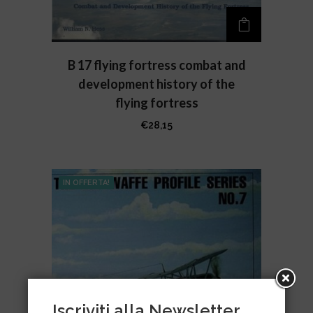
B 17 flying fortress combat and
development history of the
flying fortress
€
28,15
IN OFFERTA!
Iscriviti alla Newsletter