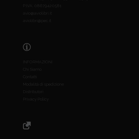
P.IVA: 08679420581
avio@aviolibri.it
aviolibri@pec.it
INFORMAZIONI
Chi Siamo
Contatti
Modalità di spedizione
Distributori
Privacy Policy