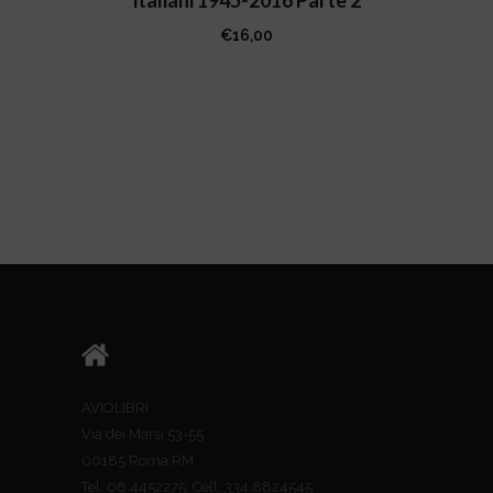
italiani 1945-2016 Parte 2
€
16,00
AVIOLIBRI
Via dei Marsi 53-55
00185 Roma RM
Tel. 06.4452275; Cell. 334.8824545