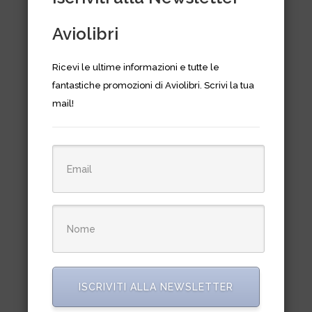
Aviolibri
Ricevi le ultime informazioni e tutte le
fantastiche promozioni di Aviolibri. Scrivi la tua
mail!
Heinkel HE 60- the luftwaffe
profile series n. 7
Il
Il
€
12,90
€
23,50
prezzo
prezzo
originale
attuale
era:
è:
€23,50.
€12,90.
ISCRIVITI ALLA NEWSLETTER