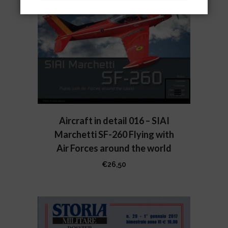
Aircraft in detail 016 – SIAI
Marchetti SF-260 Flying with
Air Forces around the world
€
26,50