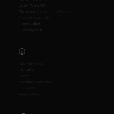
00185 Roma RM
Tel. 06.4452275; Cell. 334.8824545
P.IVA: 08679420581
avio@aviolibri.it
aviolibri@pec.it
INFORMAZIONI
Chi Siamo
Contatti
Modalità di spedizione
Distributori
Privacy Policy