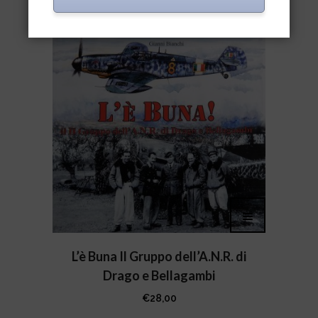
L’è Buna Il Gruppo dell’A.N.R. di
Drago e Bellagambi
€
28,00