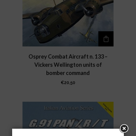
Osprey Combat Aircraft n. 133 –
Vickers Wellington units of
bomber command
€
20,50