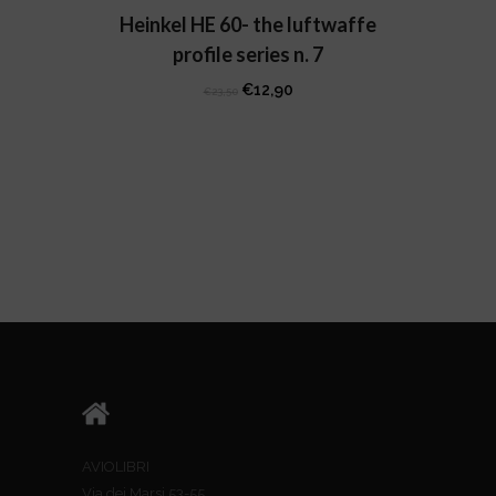
Heinkel HE 60- the luftwaffe
profile series n. 7
Il
Il
€
12,90
€
23,50
prezzo
prezzo
originale
attuale
era:
è:
€23,50.
€12,90.
AVIOLIBRI
Via dei Marsi 53-55