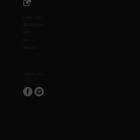
LINK UTILI
IBN Editore
ulm
jp4
Scrivici
Seguici su: