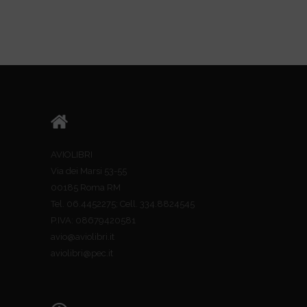
AVIOLIBRI
Via dei Marsi 53-55
00185 Roma RM
Tel. 06.4452275; Cell. 334.8824545
P.IVA: 08679420581
avio@aviolibri.it
aviolibri@pec.it