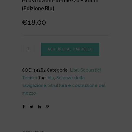
e costruzione del mezzo – Vol.III
(Edizione Blu)
€
18,00
AGGIUNGI AL CARRELLO
COD:
14282
Categorie:
Libri
,
Scolastici
,
Tecnici
Tag:
blu
,
Scienze della
navigazione
,
Struttura e costruzione del
mezzo