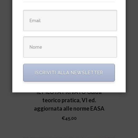
ISCRIVITI ALLA NEWSLETTER
IL PILOTA PRIVATO Guida
teorico pratica, VI ed.
aggiornata alle norme EASA
€
45,00