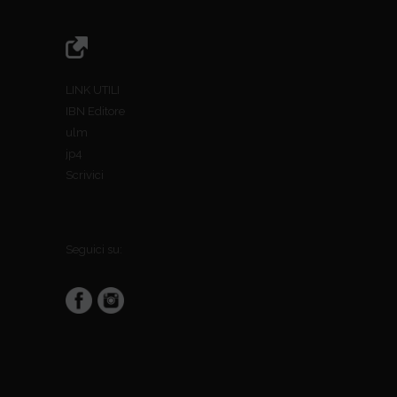
LINK UTILI
IBN Editore
ulm
jp4
Scrivici
Seguici su: