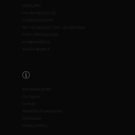
AVIOLIBRI
Via dei Marsi 53-55
00185 Roma RM
Tel. 06.4452275; Cell. 334.8824545
P.IVA: 08679420581
avio@aviolibri.it
aviolibri@pec.it
INFORMAZIONI
Chi Siamo
Contatti
Modalità di spedizione
Distributori
Privacy Policy