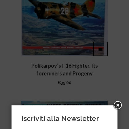
Polikarpov’s I-16 Fighter. Its
foreruners and Progeny
€
39,00
IN OFFERTA!
Iscriviti alla Newsletter