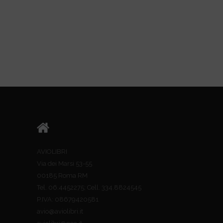
AVIOLIBRI
Via dei Marsi 53-55
00185 Roma RM
Tel. 06.4452275; Cell. 334.8824545
P.IVA: 08679420581
avio@aviolibri.it