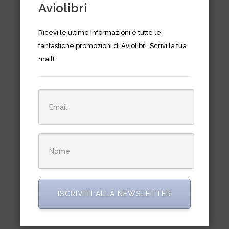
Aviolibri
Ricevi le ultime informazioni e tutte le
fantastiche promozioni di Aviolibri. Scrivi la tua
mail!
Heinkel HE 60- the luftwaffe
profile series n. 7
ISCRIVITI ALLA NEWSLETTER
Il
Il
€
12,90
€
23,50
prezzo
prezzo
originale
attuale