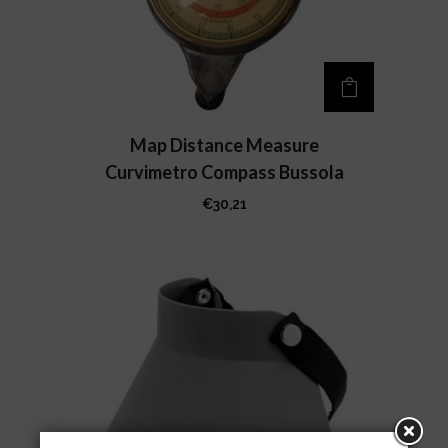
Map Distance Measure
Curvimetro Compass Bussola
€
30,21