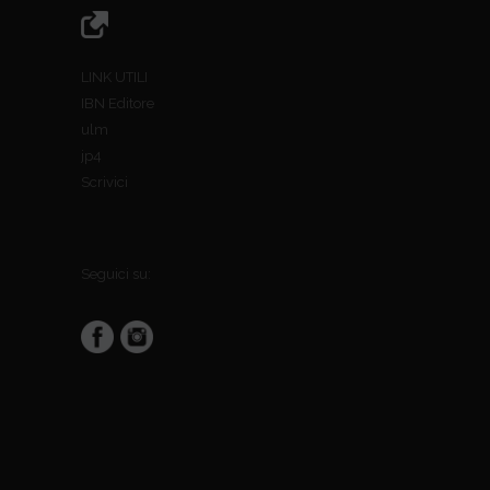
LINK UTILI
IBN Editore
ulm
jp4
Scrivici
Seguici su: