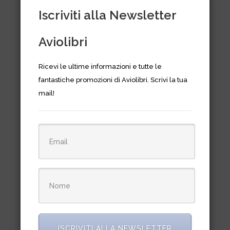
Iscriviti alla Newsletter
Aviolibri
Ricevi le ultime informazioni e tutte le
ASA Jiffyhood IFR Training
fantastiche promozioni di Aviolibri. Scrivi la tua
Hood Visiera
mail!
€
25,00
ISCRIVITI ALLA NEWSLETTER