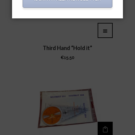
Third Hand “Hold it”
€
15,50