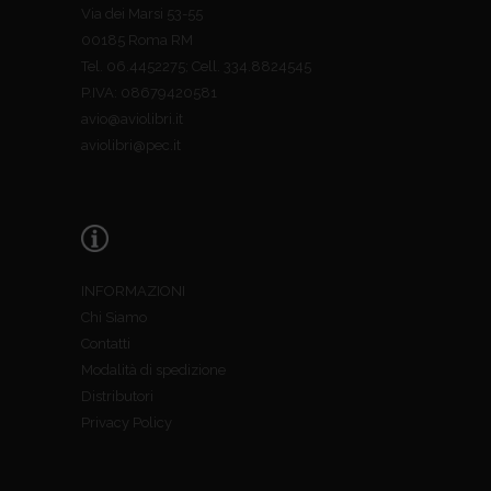
Via dei Marsi 53-55
00185 Roma RM
Tel. 06.4452275; Cell. 334.8824545
P.IVA: 08679420581
avio@aviolibri.it
aviolibri@pec.it
INFORMAZIONI
Chi Siamo
Contatti
Modalità di spedizione
Distributori
Privacy Policy