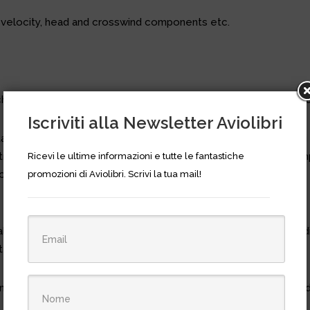
 velocity, head and crosswind components etc.
hiesti dalle organizzazioni di addestramento dei piloti commercial
Iscriviti alla Newsletter Aviolibri
sta, include tutte le funzioni necessarie per gli esami da pilota 
trasparente e resistente. Per il calcolo e la conversione di tem
Ricevi le ultime informazioni e tutte le fantastiche
one e divisione, regola 1 in 60, correzione della compressibilità 
promozioni di Aviolibri. Scrivi la tua mail!
a scorrevole con un intervallo di velocità di 40-1000 e scale di 
te per la stampa a matita di piombo.
nzamento, della velocità del vento, dei componenti della testa e 