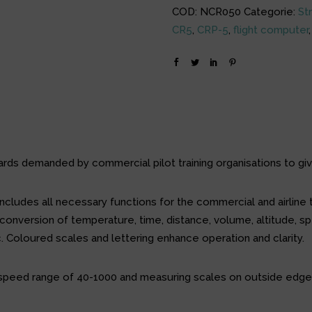
COD:
NCR050
Categorie:
St
CR5
,
CRP-5
,
flight computer
ds demanded by commercial pilot training organisations to giv
 includes all necessary functions for the commercial and airline t
 conversion of temperature, time, distance, volume, altitude, sp
tc. Coloured scales and lettering enhance operation and clarity.
ith speed range of 40-1000 and measuring scales on outside edg