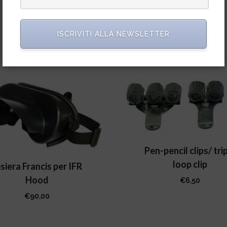
ISCRIVITI ALLA NEWSLETTER
Pen-pencil clips/ tri
loop clip
siera Francis per IFR
Hood
€
6,50
€
90,00