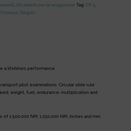
rumenti
,
Strumenti per la navigazione
Tag:
CR 5
,
,
Pooleys
,
Regolo
e a lifetime’s performance.
ransport pilot examinations. Circular slide rule
eed, weight, fuel, endurance, multiplication and
es of 1:500,000 NM, 1:250,000 NM, Inches and mm.