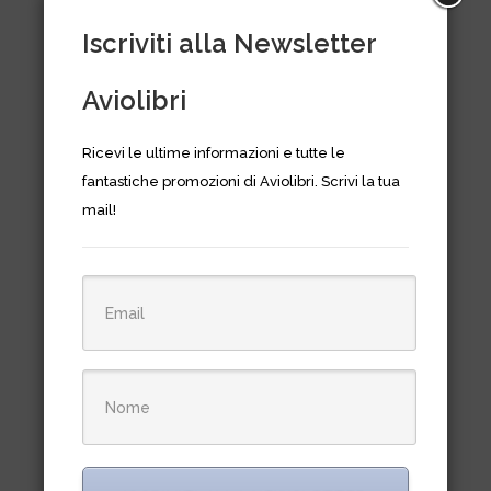
Iscriviti alla Newsletter
Aviolibri
Ricevi le ultime informazioni e tutte le
fantastiche promozioni di Aviolibri. Scrivi la tua
mail!
Heinkel HE 60- the luftwaffe
profile series n. 7
Il
Il
€
12,90
€
23,50
prezzo
prezzo
originale
attuale
era:
è:
€23,50.
€12,90.