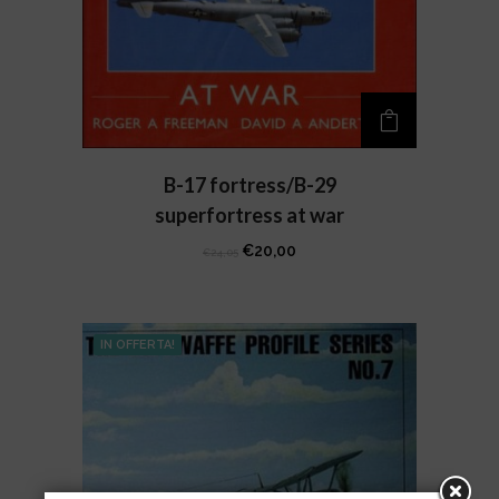
B-17 fortress/B-29
superfortress at war
Il
Il
€
20,00
€
24,05
prezzo
prezzo
originale
attuale
era:
è:
IN OFFERTA!
€24,05.
€20,00.