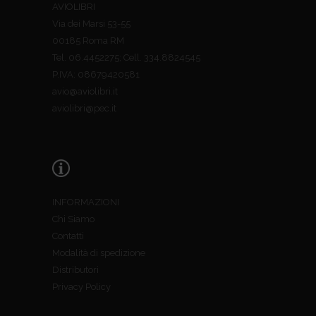
AVIOLIBRI
Via dei Marsi 53-55
00185 Roma RM
Tel. 06.4452275; Cell. 334.8824545
P.IVA: 08679420581
avio@aviolibri.it
aviolibri@pec.it
INFORMAZIONI
Chi Siamo
Contatti
Modalità di spedizione
Distributori
Privacy Policy