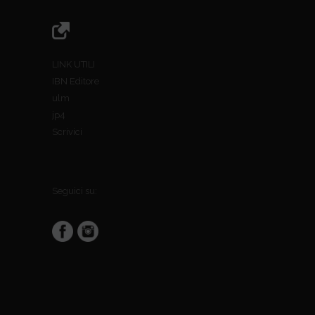
LINK UTILI
IBN Editore
ulm
jp4
Scrivici
Seguici su: