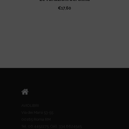
€
17,60
AVIOLIBRI
Via dei Marsi 53-55
00185 Roma RM
Tel. 06.4452275; Cell. 334.8824545