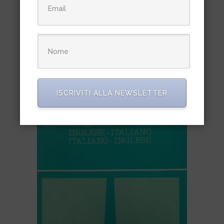
A complete guide to radio
control gliders
€
28,50
ISCRIVITI ALLA NEWSLETTER