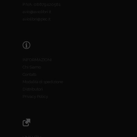
P.IVA: 08679420581
avio@aviolibri.it
aviolibri@pec.it
INFORMAZIONI
Chi Siamo
Contatti
Modalità di spedizione
Distributori
Privacy Policy