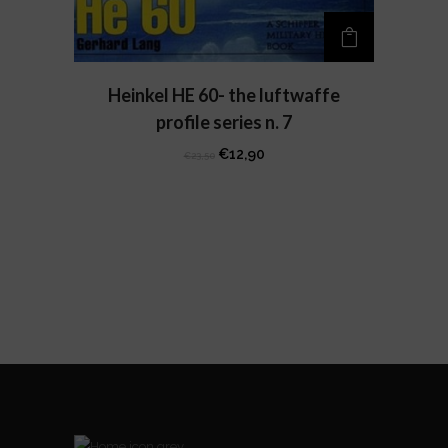
Heinkel HE 60- the luftwaffe
profile series n. 7
Il
Il
€
12,90
€
23,50
prezzo
prezzo
originale
attuale
era:
è:
€23,50.
€12,90.