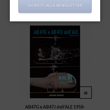
Air Forces
ISCRIVITI ALLA NEWSLETTER
€
24,50
AB47G e AB47J dell’ALE 1958-