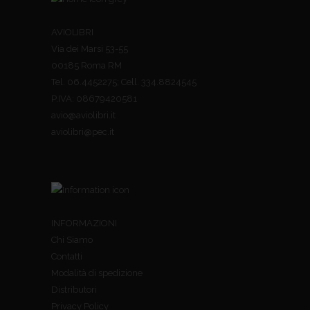
AVIOLIBRI
Via dei Marsi 53-55
00185 Roma RM
Tel. 06.4452275; Cell. 334.8824545
P.IVA: 08679420581
avio@aviolibri.it
aviolibri@pec.it
INFORMAZIONI
Chi Siamo
Contatti
Modalità di spedizione
Distributori
Privacy Policy