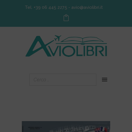
Tel. +39 06 445 2275
-
avio@aviolibri.it