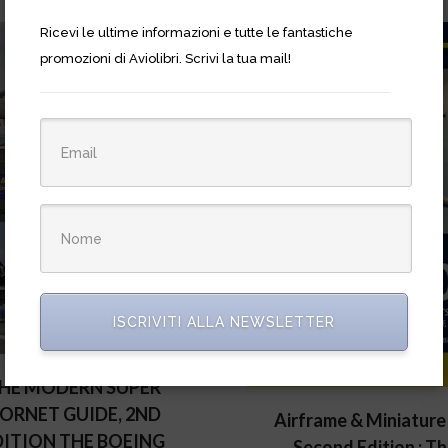
Ricevi le ultime informazioni e tutte le fantastiche
promozioni di Aviolibri. Scrivi la tua mail!
ISCRIVITI ALLA NEWSLETTER
HE MODERN SUPER
ORNET GUIDE, 2ND
Airframe & Miniature
DITION THE BOEING
Second Edition : T