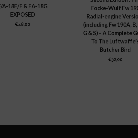
F/A-18E/F & EA-18G
Focke-Wulf Fw 19
EXPOSED
Radial-engine Versi
(including Fw 190A, B, 
€
48,00
G & S) – A Complete G
To The Luftwaffe’
Butcher Bird
€
32,00