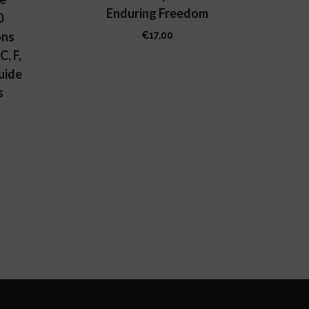
Enduring Freedom
0
ons
€
17,00
C, F,
uide
s