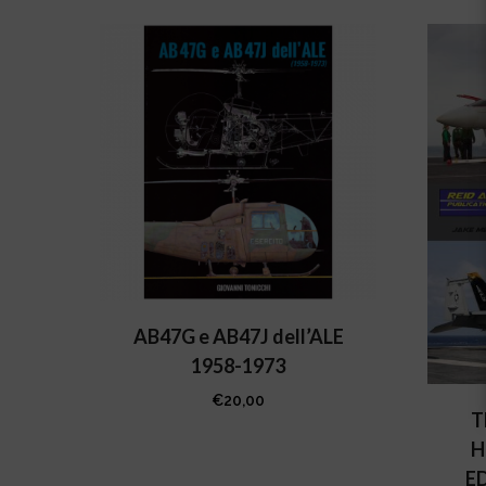
AB47G e AB47J dell’ALE
1958-1973
€
20,00
T
H
E