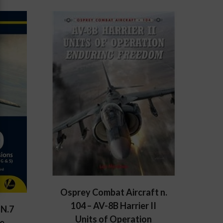
Osprey Combat Aircraft n.
104 – AV-8B Harrier II
 N.7
Units of Operation
he