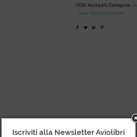
COD:
A12744Y1
Categorie:
A
- Late Gotha Bombers
Iscriviti alla Newsletter Aviolibri