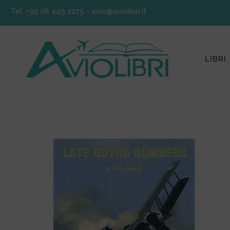
Tel. +39 06 445 2275
-
avio@aviolibri.it
LIBRI