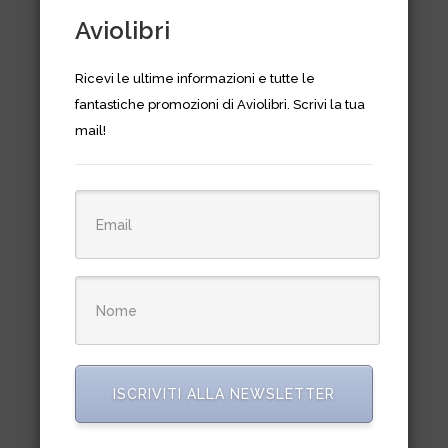
Aviolibri
Ricevi le ultime informazioni e tutte le
fantastiche promozioni di Aviolibri. Scrivi la tua
mail!
Osprey Combat Aircraft n. 104 –
AV-8B Harrier II Units of
Operation Enduring Freedom
€
17,00
ISCRIVITI ALLA NEWSLETTER