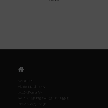
AVIOLIBRI
Via dei Marsi 53-55
00185 Roma RM
Tel. 06.4452275; Cell. 334.8824545
P.IVA: 08679420581