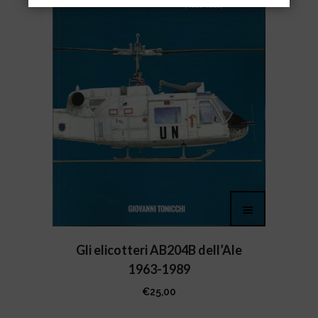
Gli elicotteri AB204B dell’Ale
1963-1989
€
25,00