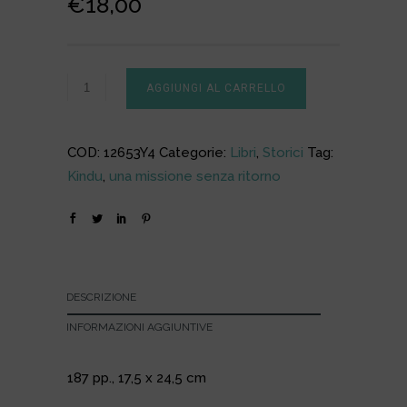
€
18,00
AGGIUNGI AL CARRELLO
COD:
12653Y4
Categorie:
Libri
,
Storici
Tag:
Kindu
,
una missione senza ritorno
DESCRIZIONE
INFORMAZIONI AGGIUNTIVE
187 pp., 17,5 x 24,5 cm