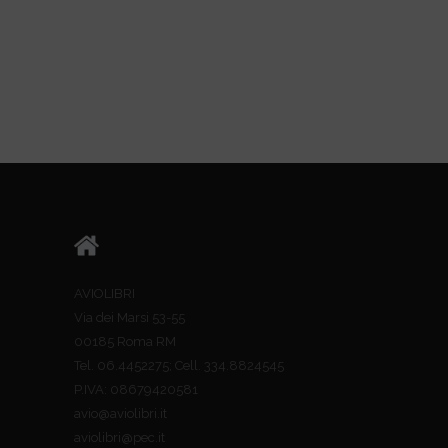
AVIOLIBRI
Via dei Marsi 53-55
00185 Roma RM
Tel. 06.4452275; Cell. 334.8824545
P.IVA: 08679420581
avio@aviolibri.it
aviolibri@pec.it