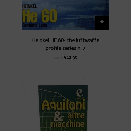
Heinkel HE 60- the luftwaffe
profile series n. 7
Il
Il
€
12,90
€
23,50
prezzo
prezzo
originale
attuale
era:
è:
€23,50.
€12,90.