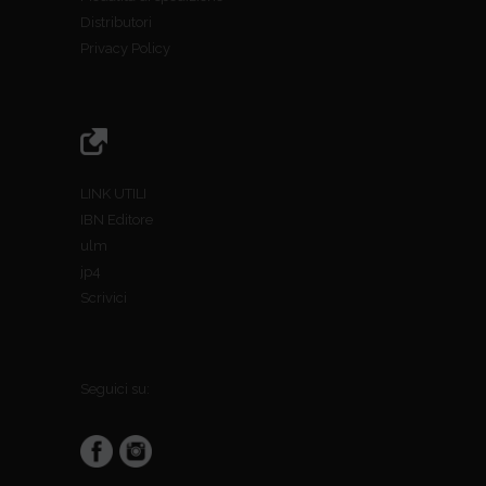
Distributori
Privacy Policy
LINK UTILI
IBN Editore
ulm
jp4
Scrivici
Seguici su: