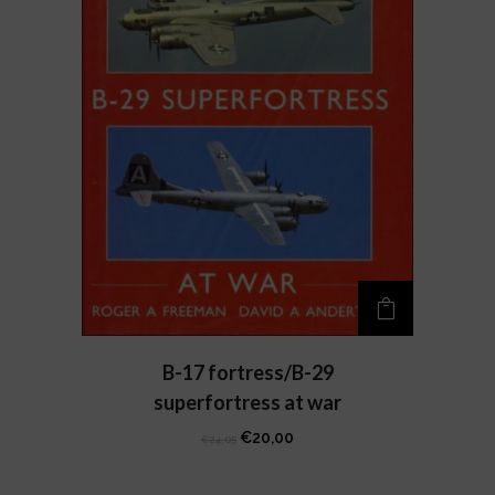
B-17 fortress/B-29
superfortress at war
Il
Il
€
20,00
€
24,05
prezzo
prezzo
originale
attuale