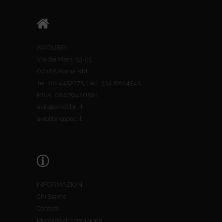
AVIOLIBRI
Via dei Marsi 53-55
00185 Roma RM
Tel. 06.4452275; Cell. 334.8824545
P.IVA: 08679420581
avio@aviolibri.it
aviolibri@pec.it
INFORMAZIONI
Chi Siamo
Contatti
Modalità di spedizione