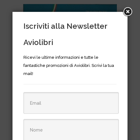
era:
è:
€24,05.
€20,00.
Iscriviti alla Newsletter
Aviolibri
Ricevi le ultime informazioni e tutte le
fantastiche promozioni di Aviolibri. Scrivi la tua
mail!