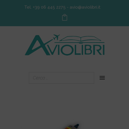
Tel. +39 06 445 2275
-
avio@aviolibri.it