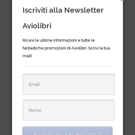
IFR Training Glasses (Flogges)
Iscriviti alla Newsletter
€
38,00
Aviolibri
Ricevi le ultime informazioni e tutte le
fantastiche promozioni di Aviolibri. Scrivi la tua
mail!