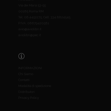
Via dei Marsi 53-55
00185 Roma RM
Tel. 06.4452275; Cell. 334.8824545
P.IVA: 08679420581
avio@aviolibri.it
aviolibri@pec.it
INFORMAZIONI
Chi Siamo
Contatti
Modalità di spedizione
Distributori
Privacy Policy