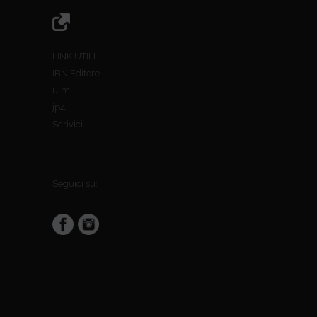
LINK UTILI
IBN Editore
ulm
jp4
Scrivici
Seguici su: