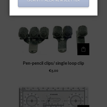
ISCRIVITI ALLA NEWSLETTER
Squadra nautica
€
8,50
Pen-pencil clips/ single loop clip
€
5,00