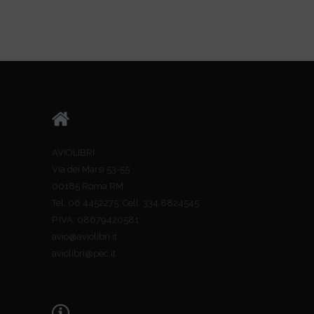
AVIOLIBRI
Via dei Marsi 53-55
00185 Roma RM
Tel. 06.4452275; Cell. 334.8824545
P.IVA: 08679420581
avio@aviolibri.it
aviolibri@pec.it