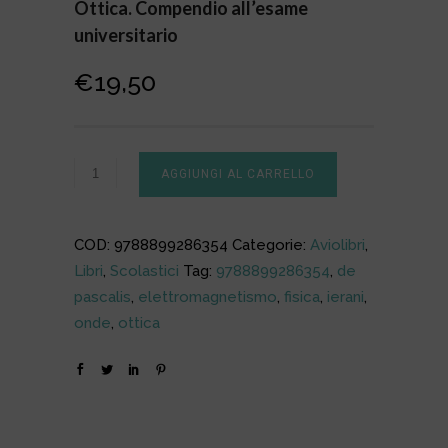
Ottica. Compendio all’esame
universitario
€
19,50
AGGIUNGI AL CARRELLO
COD:
9788899286354
Categorie:
Aviolibri
,
Libri
,
Scolastici
Tag:
9788899286354
,
de
pascalis
,
elettromagnetismo
,
fisica
,
ierani
,
onde
,
ottica