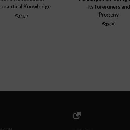
onautical Knowledge
Its foreruners an
Progeny
€
37,50
€
39,00
AZIONI
LINK UTILI