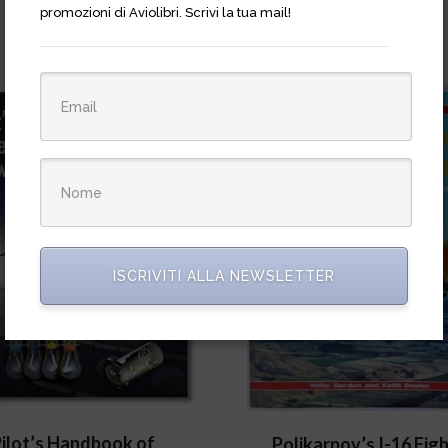
promozioni di Aviolibri. Scrivi la tua mail!
ISCRIVITI ALLA NEWSLETTER
ilot’s Handbook of
Polikarpov’s I-16 Figh