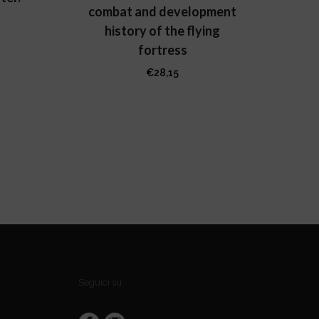
combat and development
d
history of the flying
fortress
€
28,15
Seguici su: