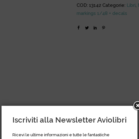
COD:
13142
Categorie:
Libri
,
markings 1/48 + decals
Iscriviti alla Newsletter Aviolibri
Ricevi le ultime informazioni e tutte le fantastiche