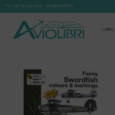
Tel. +39 06 445 2275
-
avio@aviolibri.it
LIBRI