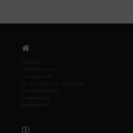
AVIOLIBRI
Via dei Marsi 53-55
00185 Roma RM
Tel. 06.4452275; Cell. 334.8824545
P.IVA: 08679420581
avio@aviolibri.it
aviolibri@pec.it