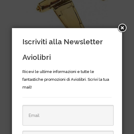
Questo
prodotto
Iscriviti alla Newsletter
ha
più
Spilla Clivedon/Aviation
Aviolibri
varianti.
Collectables Collection
Le
Ricevi le ultime informazioni e tutte le
Fascia
€
9,00
-
€
11,00
opzioni
fantastiche promozioni di Aviolibri. Scrivi la tua
di
possono
mail!
prezzo:
essere
da
IN OFFERTA!
scelte
€9,00
nella
a
pagina
€11,00
del
prodotto