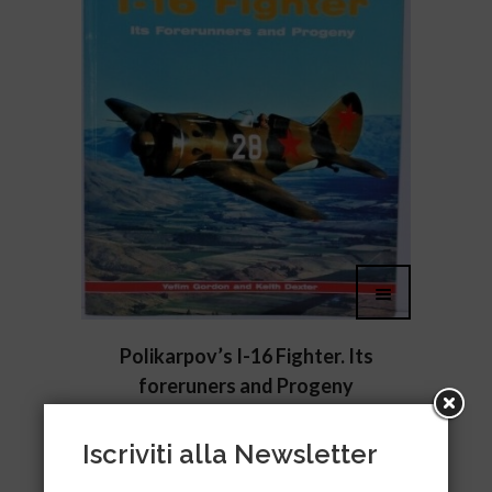
Polikarpov’s I-16 Fighter. Its
foreruners and Progeny
€
39,00
Iscriviti alla Newsletter