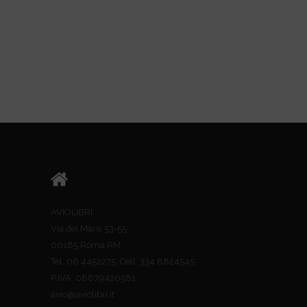
AVIOLIBRI
Via dei Marsi 53-55
00185 Roma RM
Tel. 06.4452275; Cell. 334.8824545
P.IVA: 08679420581
avio@aviolibri.it