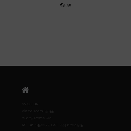
€
5,50
AVIOLIBRI
Via dei Marsi 53-55
00185 Roma RM
Tel. 06.4452275; Cell. 334.8824545