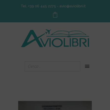
Tel. +39 06 445 2275
-
avio@aviolibri.it