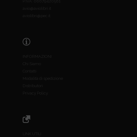
P.IVA: 08679420581
avio@aviolibri.it
aviolibri@pec.it
INFORMAZIONI
Chi Siamo
Contatti
Modalità di spedizione
Distributori
Privacy Policy
LINK UTILI