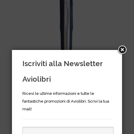
Iscriviti alla Newsletter
Aviolibri
Ricevi le ultime informazioni e tutte le
Compasso in lega leggera
fantastiche promozioni di Aviolibri. Scrivi la tua
satinata argento
mail!
€
16,00