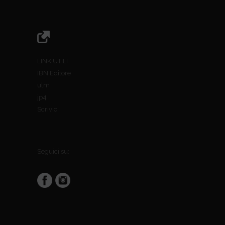
LINK UTILI
IBN Editore
ulm
jp4
Scrivici
Seguici su: