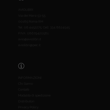
AVIOLIBRI
Via dei Marsi 53-55
00185 Roma RM
Tel. 06.4452275; Cell. 334.8824545
P.IVA: 08679420581
avio@aviolibri.it
aviolibri@pec.it
INFORMAZIONI
Chi Siamo
Contatti
Modalità di spedizione
Distributori
Privacy Policy