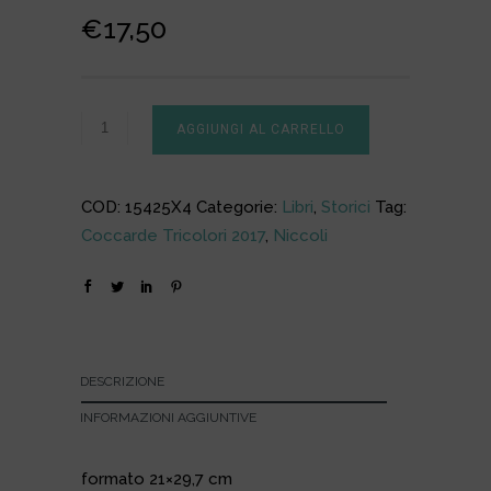
Il
Il
€
17,50
prezzo
prezzo
originale
attuale
era:
è:
AGGIUNGI AL CARRELLO
€25,00.
€17,50.
COD:
15425X4
Categorie:
Libri
,
Storici
Tag:
Coccarde Tricolori 2017
,
Niccoli
DESCRIZIONE
INFORMAZIONI AGGIUNTIVE
formato 21×29,7 cm