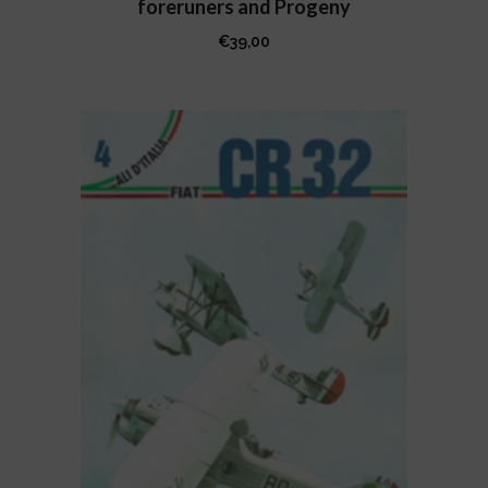
foreruners and Progeny
€
39,00