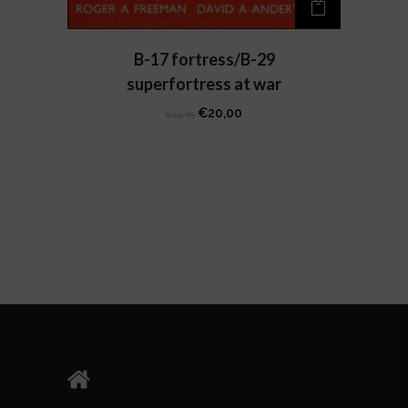
B-17 fortress/B-29
superfortress at war
Il
Il
€
20,00
€
24,05
prezzo
prezzo
originale
attuale
era:
è:
€24,05.
€20,00.