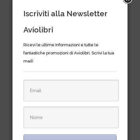
Il
Il
€
12,90
€
23,50
prezzo
prezzo
Iscriviti alla Newsletter
originale
attuale
era:
è:
Aviolibri
€23,50.
€12,90.
Ricevi le ultime informazioni e tutte le
fantastiche promozioni di Aviolibri. Scrivi la tua
mail!
Hummer Humvee in Action
€
11,90