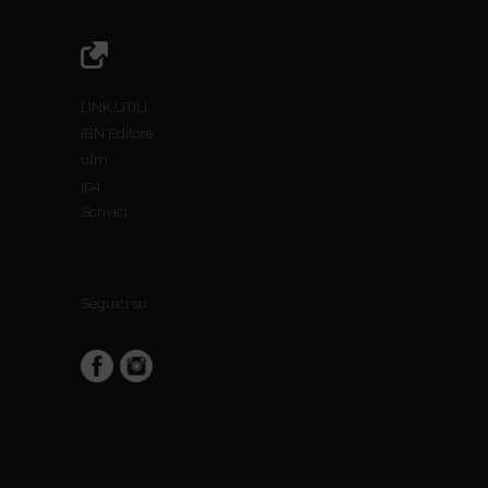
LINK UTILI
IBN Editore
ulm
jp4
Scrivici
Seguici su: