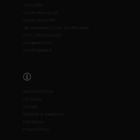
AVIOLIBRI
Via dei Marsi 53-55
00185 Roma RM
Tel. 06.4452275; Cell. 334.8824545
P.IVA: 08679420581
avio@aviolibri.it
aviolibri@pec.it
INFORMAZIONI
Chi Siamo
Contatti
Modalità di spedizione
Distributori
Privacy Policy