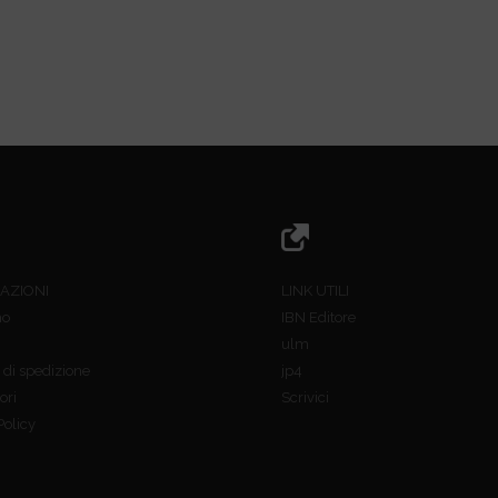
AZIONI
LINK UTILI
mo
IBN Editore
ulm
 di spedizione
jp4
ori
Scrivici
Policy