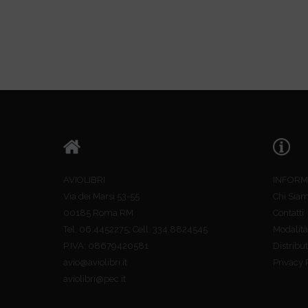
AVIOLIBRI
INFORM
Via dei Marsi 53-55
Chi Sia
00185 Roma RM
Contatti
Tel. 06.4452275; Cell. 334.8824545
Modalità
P.IVA: 08679420581
Distribut
avio@aviolibri.it
Privacy 
aviolibri@pec.it