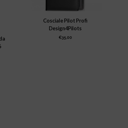
Questo
Cosciale Pilot Profi
prodotto
Design4Pilots
ha
€
35,00
più
 da
varianti.
6
Le
opzioni
possono
essere
scelte
nella
pagina
del
prodotto