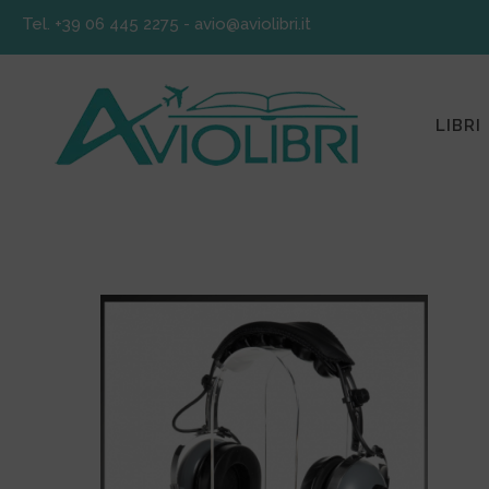
Tel. +39 06 445 2275
-
avio@aviolibri.it
LIBRI