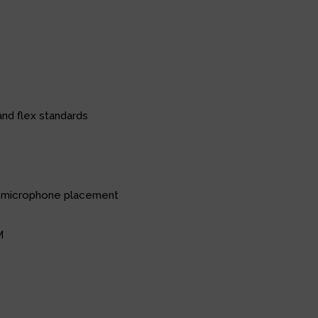
nd flex standards
dy microphone placement
M