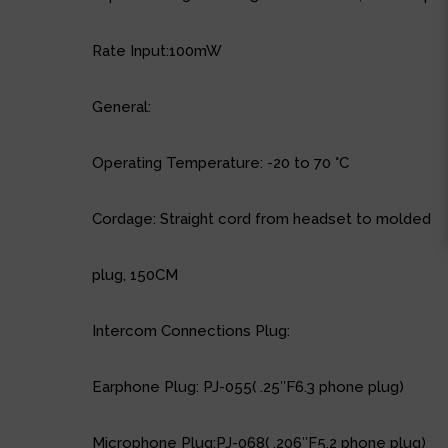
Rate Input:100mW
General:
Operating Temperature: -20 to 70 °C
Cordage: Straight cord from headset to molded
plug, 150CM
Intercom Connections Plug:
Earphone Plug: PJ-055( .25″F6.3 phone plug)
Microphone Plug:PJ-068( .206″F5.2 phone plug)