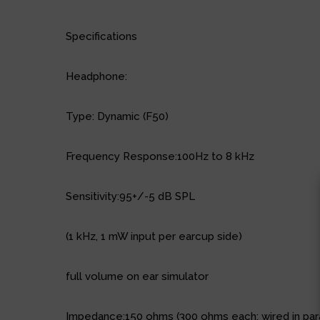
Specifications
Headphone:
Type: Dynamic (F50)
Frequency Response:100Hz to 8 kHz
Sensitivity:95+/-5 dB SPL
(1 kHz, 1 mW input per earcup side)
full volume on ear simulator
Impedance:150 ohms (300 ohms each; wired in para