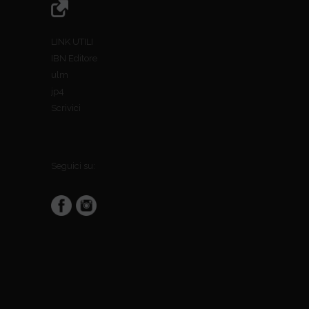
LINK UTILI
IBN Editore
ulm
jp4
Scrivici
Seguici su: