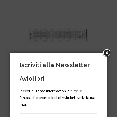
Iscriviti alla Newsletter
Aviolibri
Plotter CMP-1 NCP020 CPM-1
(185 mm x 40 mm)
Ricevi le ultime informazioni e tutte le
fantastiche promozioni di Aviolibri. Scrivi la tua
€
14,00
mail!