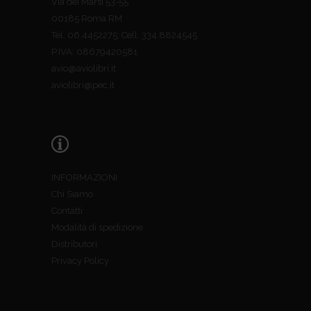
Via dei Marsi 53-55
00185 Roma RM
Tel. 06.4452275; Cell. 334.8824545
P.IVA: 08679420581
avio@aviolibri.it
aviolibri@pec.it
INFORMAZIONI
Chi Siamo
Contatti
Modalità di spedizione
Distributori
Privacy Policy