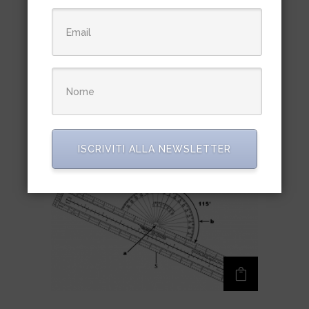
Pen-pencil clips/ triple loop clip
€
6,50
ISCRIVITI ALLA NEWSLETTER