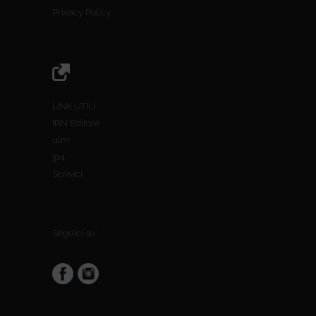
Privacy Policy
LINK UTILI
IBN Editore
ulm
jp4
Scrivici
Seguici su: