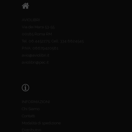
AVIOLIBRI
Via dei Marsi 53-55
00185 Roma RM
Tel. 06.4452275; Cell. 334.8824545
P.IVA: 08679420581
avio@aviolibri.it
aviolibri@pec.it
INFORMAZIONI
Chi Siamo
Contatti
Modalità di spedizione
Distributori