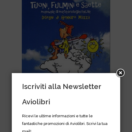
Iscriviti alla Newsletter
Aviolibri
Meteolino presenta: Tuoni,
fulmini e saette
Ricevi le ultime informazioni e tutte le
fantastiche promozioni di Aviolibri. Scrivi la tua
€
16,90
mail!