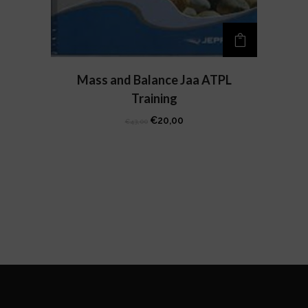
Mass and Balance Jaa ATPL
Training
Il
Il
€
20,00
€
43,00
prezzo
prezzo
originale
attuale
era:
è:
€43,00.
€20,00.