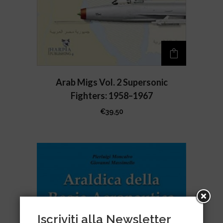
Arab Migs Vol. 2 Supersonic
Fighters: 1958–1967
€
39,50
Iscriviti alla Newsletter