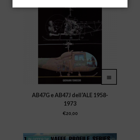
AB47G e AB47J dell’ALE 1958-
1973
€
20,00
IN OFFERTA!