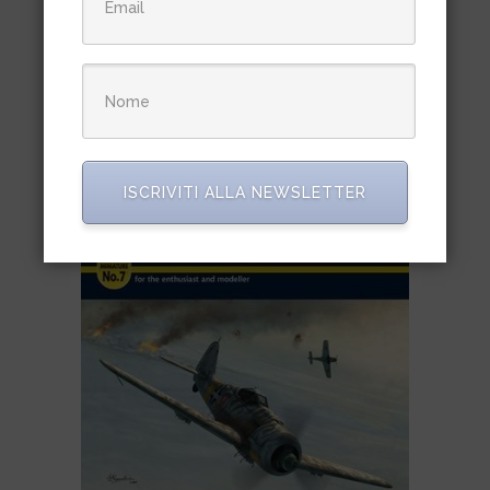
Ali d’Italia N. 17 – C.R.D.A. Cant
Z501
€
13,00
ISCRIVITI ALLA NEWSLETTER