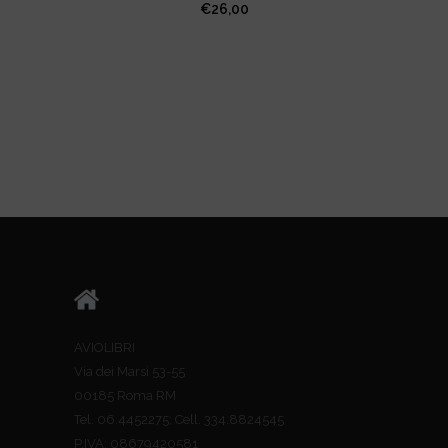
€
26,00
AVIOLIBRI
Via dei Marsi 53-55
00185 Roma RM
Tel. 06.4452275; Cell. 334.8824545
P.IVA: 08679420581