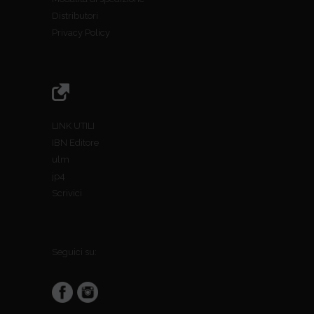
Distributori
Privacy Policy
LINK UTILI
IBN Editore
ulm
jp4
Scrivici
Seguici su: