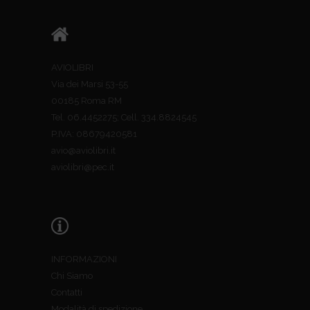
AVIOLIBRI
Via dei Marsi 53-55
00185 Roma RM
Tel. 06.4452275; Cell. 334.8824545
P.IVA: 08679420581
avio@aviolibri.it
aviolibri@pec.it
INFORMAZIONI
Chi Siamo
Contatti
Modalità di spedizione