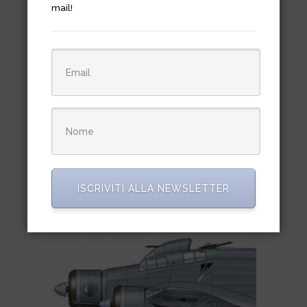
mail!
Arab Migs Vol. 2 Supersonic
Fighters: 1958–1967
€
39,50
ISCRIVITI ALLA NEWSLETTER