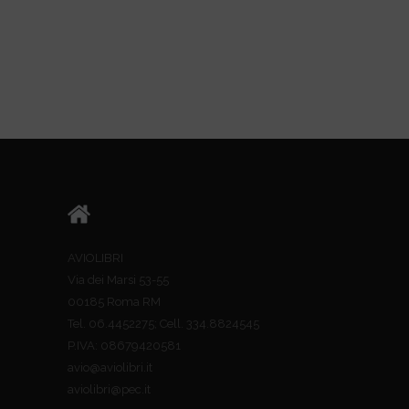
AVIOLIBRI
Via dei Marsi 53-55
00185 Roma RM
Tel. 06.4452275; Cell. 334.8824545
P.IVA: 08679420581
avio@aviolibri.it
aviolibri@pec.it