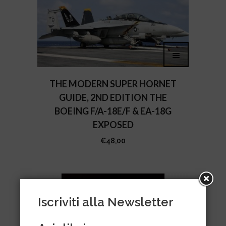
THE MODERN SUPER HORNET
GUIDE, 2ND EDITION THE
BOEING F/A-18E/F & EA-18G
EXPOSED
€
48,00
Iscriviti alla Newsletter