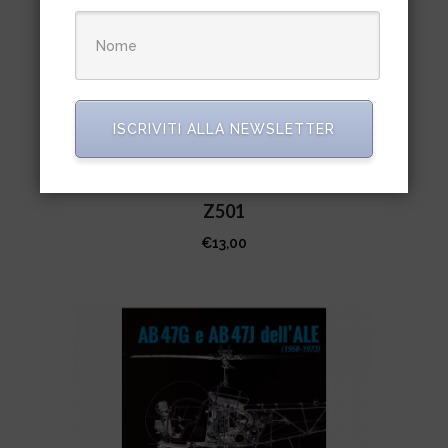
ISCRIVITI ALLA NEWSLETTER
Ali d’Italia N. 17 – C.R.D.A. Cant
Z501
€
13,00