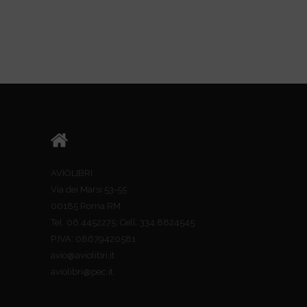
AVIOLIBRI
Via dei Marsi 53-55
00185 Roma RM
Tel. 06.4452275; Cell. 334.8824545
P.IVA: 08679420581
avio@aviolibri.it
aviolibri@pec.it