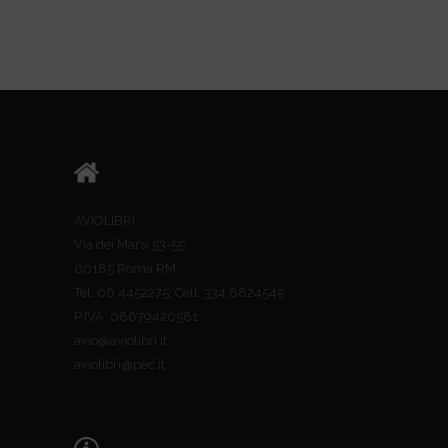
AVIOLIBRI
Via dei Marsi 53-55
00185 Roma RM
Tel. 06.4452275; Cell. 334.8824545
P.IVA: 08679420581
avio@aviolibri.it
aviolibri@pec.it